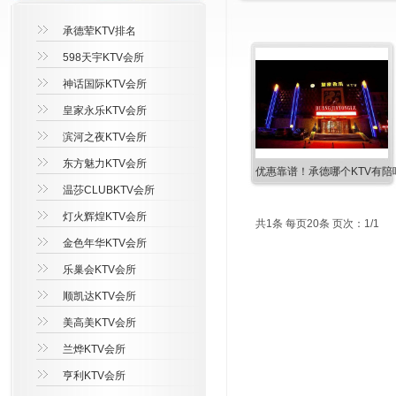
承德荤KTV排名
598天宇KTV会所
神话国际KTV会所
皇家永乐KTV会所
滨河之夜KTV会所
东方魅力KTV会所
优惠靠谱！承德哪个KTV有陪
温莎CLUBKTV会所
灯火辉煌KTV会所
共1条 每页20条 页次：1/1
金色年华KTV会所
乐巢会KTV会所
顺凯达KTV会所
美高美KTV会所
兰烨KTV会所
亨利KTV会所